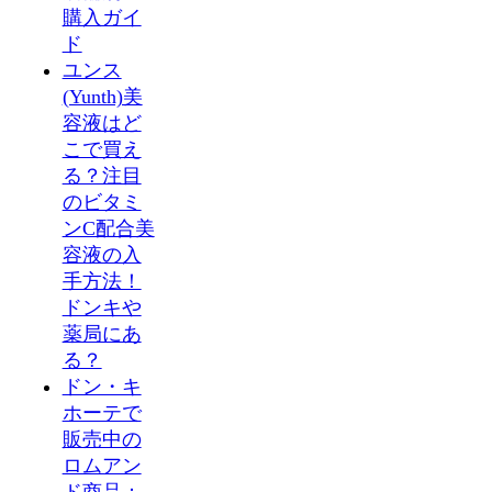
購入ガイ
ド
ユンス
(Yunth)美
容液はど
こで買え
る？注目
のビタミ
ンC配合美
容液の入
手方法！
ドンキや
薬局にあ
る？
ドン・キ
ホーテで
販売中の
ロムアン
ド商品：