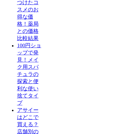
つけたコ
スメのお
得な価
格！薬局
との価格
比較結果
100円ショ
ップで発
見！メイ
ク用スパ
チュラの
探索と便
利な使い
捨てタイ
プ
アサイー
はどこで
買える？
店舗別の