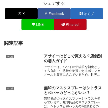
シェアする
X
Facebook
はてブ
LINE
Pinterest
関連記事
アサイーはどこで買える？店舗別
その他
の購入ガイド
アサイーは、ハワイの伝統的な朝食とし
ても有名で、抗酸化物質であるポリフェ
ノールを豊富に含んでいるため、世界中
で人気のスーパーフードとなっていま
す。多くの人が「アサイーはどこで購入
できるの？」と疑問に思っています。カ
無印のマスクスプレーはシトラス
その他
ルディやコストコ、業務用ス...
と和ハッカどっちがいい？
無印良品のマスクスプレーシトラスを使
っています。無印良品のマスクスプレー
は、シトラスと和ハッカの2種類あるので