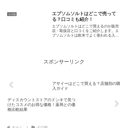
すが、どちらがいいのか気になる方も多
いようなので、調べてみました！
エプソムソルトはどこで売って
その他
る？口コミも紹介！
エプソムソルトはどこで買えるのか販売
店・取扱店と口コミをご紹介します。エ
プソムソルトは欧米でよく使われる入用
剤のひとつで、美容や健康にいいと言わ
れていることから話題になっています。
スポンサーリンク
アサイーはどこで買える？店舗別の購
入ガイド
ディスカウントストアのドンキで見つ
けたコスメのお得な価格！薬局との価
格比較結果
ホーム
その他