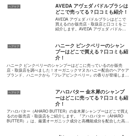
ンプーです。
AVEDA アヴェダ パドルブラシは
ヘアケア
どこで売ってる？口コミも紹介！
AVEDA アヴェダ パドルブラシはどこで
買えるのか販売店・取扱店と口コミをご
紹介します。AVEDA アヴェダ パドルブ
ラシは、驚くほどさらさらになるとSNS
で話題沸騰ベッドケアブラシです。
ハニーク ピンクベリーのシャン
ヘアケア
プーはどこで買える？口コミも紹
介！
ハニーク ピンクベリーのシャンプーはどこに売っているのか販売
店・取扱店を調べました！オーガニックマヌカハニー配合のヘアケア
ブランド、ハニークから『フレアピンクベリー』の香りが登場しまし
た。数量限定品です。
アハロバター 金木犀のシャンプ
ヘアケア
ーはどこに売ってる？口コミも紹
介！
アハロバター（AHARO BUTTER）の金木犀シャンプーはどこで買え
るのか販売店・取扱店をご紹介します。『アハロバター（AHARO
BUTTER）』は、厳選オーガニック成分と高機能成分を配合した高保
湿ヘアケアラインとなっており、保湿の王様と呼ばれるオーガニック
シアバターを配合。優しく潤いを補い、乾燥から守ってくれます！